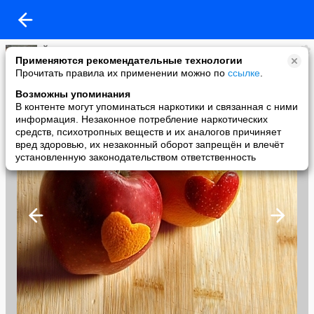
Йожик
Применяются рекомендательные технологии
added a photo
Прочитать правила их применении можно по
ссылке
.
07 Sep в 12:55
Возможны упоминания
В контенте могут упоминаться наркотики и связанная с ними
информация. Незаконное потребление наркотических
средств, психотропных веществ и их аналогов причиняет
вред здоровью, их незаконный оборот запрещён и влечёт
установленную законодательством ответственность