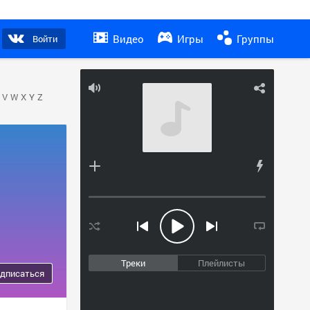
Видео
Игры
Группы
Войти
V
W
X
Y
Z
Треки
Плейлисты
дписаться