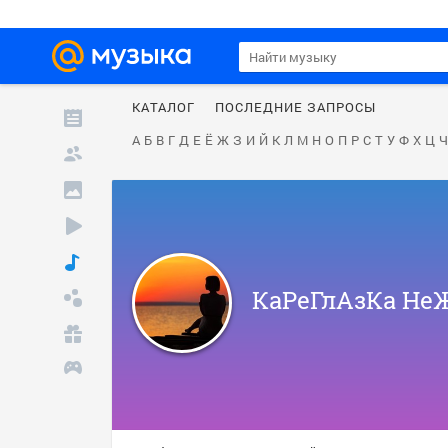
КАТАЛОГ
ПОСЛЕДНИЕ ЗАПРОСЫ
А
Б
В
Г
Д
Е
Ё
Ж
З
И
Й
К
Л
М
Н
О
П
Р
С
Т
У
Ф
Х
Ц
Ч
КаРеГлАзКа Н