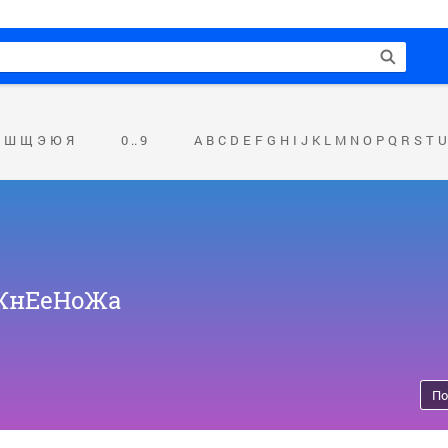
Ш
Щ
Э
Ю
Я
0 .. 9
A
B
C
D
E
F
G
H
I
J
K
L
M
N
O
P
Q
R
S
T
U
еЖнЕеНоЖа
По