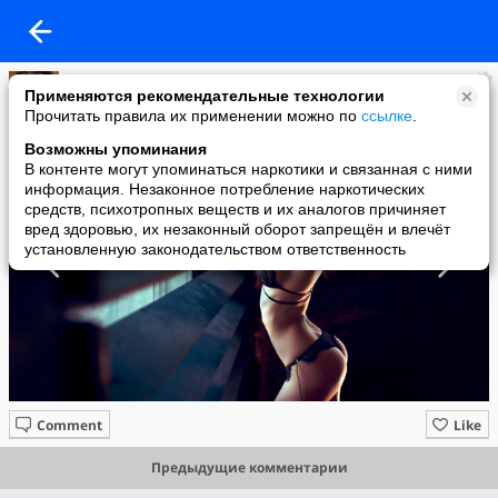
Имидж ничто
Применяются рекомендательные технологии
added a photo
Прочитать правила их применении можно по
ссылке
.
10 May в 14:15
Возможны упоминания
В контенте могут упоминаться наркотики и связанная с ними
информация. Незаконное потребление наркотических
средств, психотропных веществ и их аналогов причиняет
вред здоровью, их незаконный оборот запрещён и влечёт
установленную законодательством ответственность
Comment
Like
Предыдущие комментарии