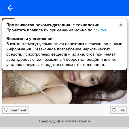
Имидж ничто
Применяются рекомендательные технологии
added a photo
Прочитать правила их применении можно по
ссылке
.
10 May в 14:15
Возможны упоминания
В контенте могут упоминаться наркотики и связанная с ними
информация. Незаконное потребление наркотических
средств, психотропных веществ и их аналогов причиняет
вред здоровью, их незаконный оборот запрещён и влечёт
установленную законодательством ответственность
Comment
Like
Предыдущие комментарии