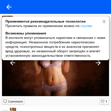
Имидж ничто
Применяются рекомендательные технологии
added a photo
Прочитать правила их применении можно по
ссылке
.
11 May в 11:21
Возможны упоминания
В контенте могут упоминаться наркотики и связанная с ними
информация. Незаконное потребление наркотических
средств, психотропных веществ и их аналогов причиняет
вред здоровью, их незаконный оборот запрещён и влечёт
установленную законодательством ответственность
Comment
Like: