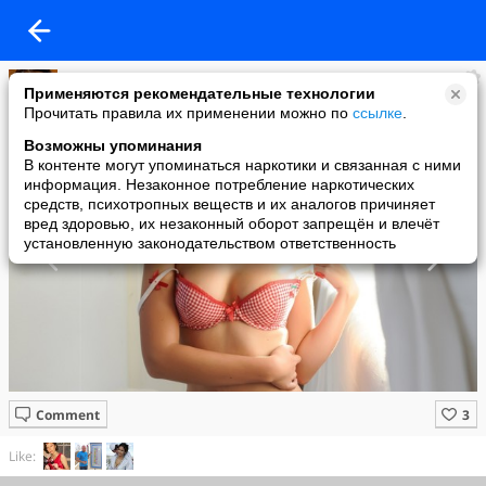
Имидж ничто
Применяются рекомендательные технологии
added a photo
Прочитать правила их применении можно по
ссылке
.
11 May в 14:38
Возможны упоминания
В контенте могут упоминаться наркотики и связанная с ними
информация. Незаконное потребление наркотических
средств, психотропных веществ и их аналогов причиняет
вред здоровью, их незаконный оборот запрещён и влечёт
установленную законодательством ответственность
Comment
Like: