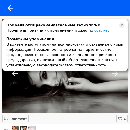
Имидж ничто
Применяются рекомендательные технологии
added a photo
Прочитать правила их применении можно по
ссылке
.
11 May в 16:02
Возможны упоминания
В контенте могут упоминаться наркотики и связанная с ними
информация. Незаконное потребление наркотических
средств, психотропных веществ и их аналогов причиняет
вред здоровью, их незаконный оборот запрещён и влечёт
установленную законодательством ответственность
Comment
Like: