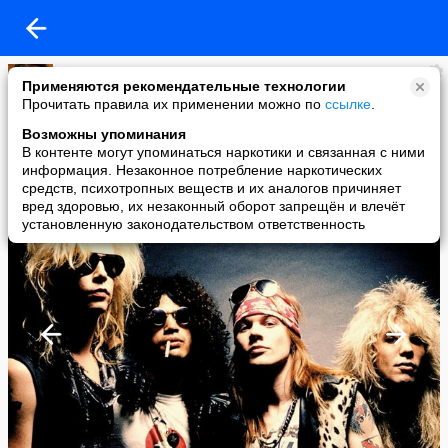
Имидж ничто
Применяются рекомендательные технологии
added a photo
Прочитать правила их применении можно по
ссылке
.
15 May в 11:34
Возможны упоминания
В контенте могут упоминаться наркотики и связанная с ними
информация. Незаконное потребление наркотических
средств, психотропных веществ и их аналогов причиняет
вред здоровью, их незаконный оборот запрещён и влечёт
установленную законодательством ответственность