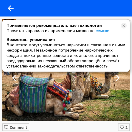
Имидж ничто
Применяются рекомендательные технологии
added a photo
Прочитать правила их применении можно по
ссылке
.
13 Jun в 12:35
Возможны упоминания
В контенте могут упоминаться наркотики и связанная с ними
информация. Незаконное потребление наркотических
средств, психотропных веществ и их аналогов причиняет
вред здоровью, их незаконный оборот запрещён и влечёт
установленную законодательством ответственность
Comment