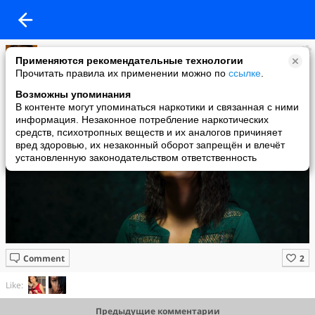
Имидж ничто
Применяются рекомендательные технологии
added a photo
Прочитать правила их применении можно по
ссылке
.
13 Jun в 13:47
Возможны упоминания
В контенте могут упоминаться наркотики и связанная с ними
информация. Незаконное потребление наркотических
средств, психотропных веществ и их аналогов причиняет
вред здоровью, их незаконный оборот запрещён и влечёт
установленную законодательством ответственность
Comment
Like:
Предыдущие комментарии