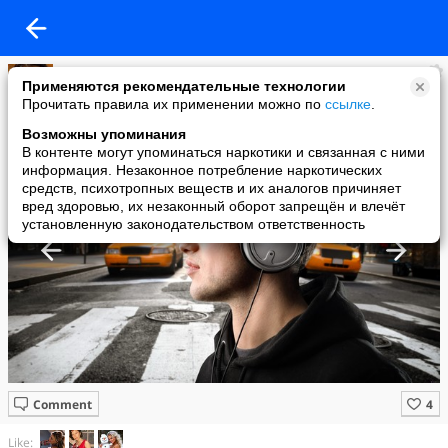
Имидж ничто
Применяются рекомендательные технологии
added a photo
Прочитать правила их применении можно по
ссылке
.
14 Jun в 13:26
Возможны упоминания
В контенте могут упоминаться наркотики и связанная с ними
информация. Незаконное потребление наркотических
средств, психотропных веществ и их аналогов причиняет
вред здоровью, их незаконный оборот запрещён и влечёт
установленную законодательством ответственность
Comment
Like: