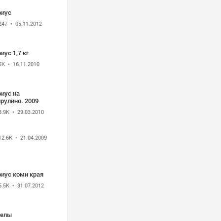
риус
247
• 05.11.2012
иус 1,7 кг
5K
• 16.11.2010
иус на
рулино. 2009
8.9K
• 29.03.2010
12.6K
• 21.04.2009
риус коми края
5.5K
• 31.07.2012
гелы