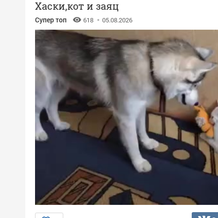
Хаски,кот и заяц
Супер топ
618
05.08.2026