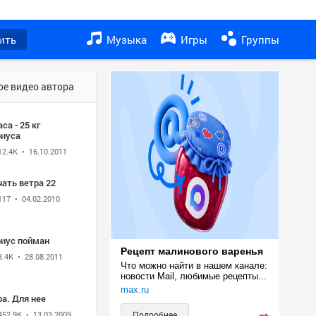
ить
Музыка
Игры
Группы
ое видео автора
аса - 25 кг
риуса
12.4K
• 16.10.2011
ать ветра 22
117
• 04.02.2010
риус пойман
Рецепт малинового варенья
3.4K
• 28.08.2011
Что можно найти в нашем канале: 
новости Mail, любимые рецепты...
max.ru
а. Для нее
452.9K
• 13.03.2009
Подробнее