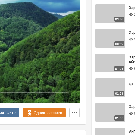
Ха
03:26
Хар
00:52
Хар
сби
01:21
02:21
Ха
контакте
Одноклассники
01:35
Ан