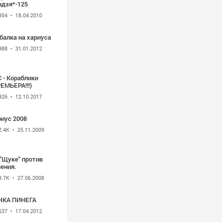
ндзя*-125
354
• 18.04.2010
балка на хариуса
988
• 31.01.2012
 - Кораблики
ЕМЬЕРА!!!)
926
• 12.10.2017
риус 2008
2.4K
• 25.11.2009
"Щуке" против
ения.
3.7K
• 27.06.2008
ЧКА ПИНЕГА
537
• 17.04.2012