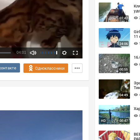
Кля
удо
01:42
Gir
11 
24:06
04:01
16
Качество:
контакте
Одноклассники
00:55
360p
720p
Эр
Тин
04:49
Хар
HD
00:47
BEB
PAP