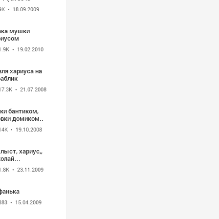
9K
• 18.09.2009
ака мушки
риусом
1.9K
• 19.02.2010
ля хариуса на
раблик
17.3K
• 21.07.2008
ки бантиком,
овки домиком..
14K
• 19.10.2008
лыст, хариус,,
колай
днев,рыбалка
1.8K
• 23.11.2009
фанька
383
• 15.04.2009