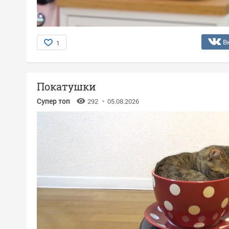
В
1
Покатушки
Супер топ
292
05.08.2026