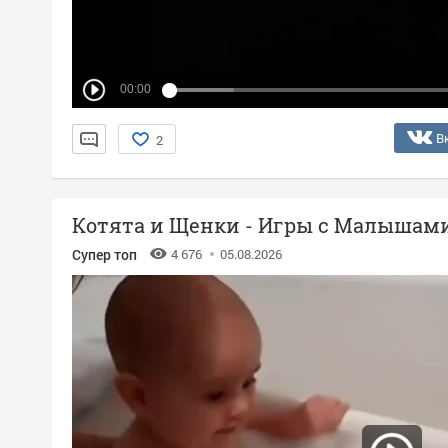
00:00
В
2
Котята и Щенки - Игры с Малышам
Супер топ
4 676
05.08.2026