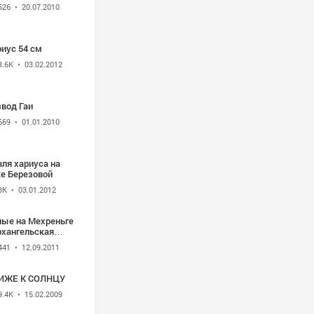
526
• 20.07.2010
иус 54 см
3.6K
• 03.02.2012
звод Гаи
669
• 01.01.2010
ля хариуса на
ке Березовой
3K
• 03.01.2012
лые на Мехреньге
рхангельская
асть : Тайга
441
• 12.09.2011
ИЖЕ К СОЛНЦУ
9.4K
• 15.02.2009