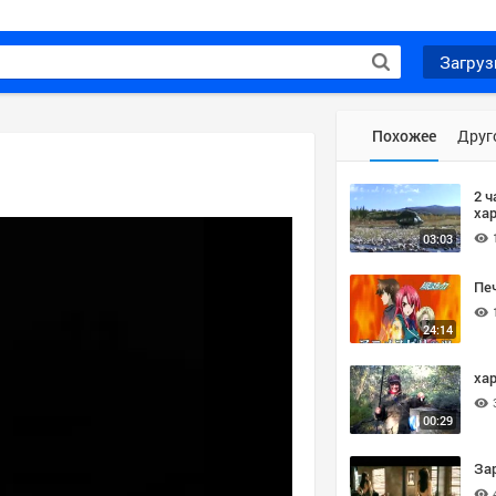
Загруз
Похожее
Друг
2 ч
ха
03:03
Печ
24:14
ха
00:29
Зар