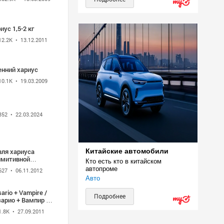
иус 1,5-2 кг
12.2K
• 13.12.2011
енний хариус
10.1K
• 19.03.2009
352
• 22.03.2024
вля хариуса
Китайские автомобили
имитивной
Кто есть кто в китайском 
астью.
автопроме
627
• 06.11.2012
живание, азы. -
Авто
uTube
ario + Vampire /
Подробнее
арио + Вампир (1
он) 6 серия
1.8K
• 27.09.2011