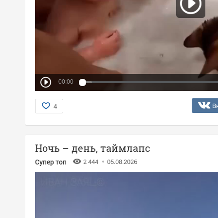
00:00
В
4
Ночь – день, таймлапс
Супер топ
2 444
05.08.2026