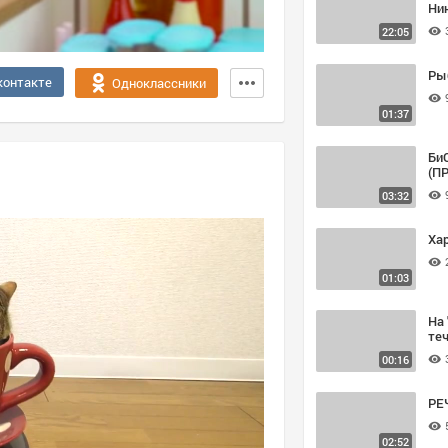
Ни
22:05
Ры
контакте
Одноклассники
01:37
БиС
(ПР
03:32
Ха
01:03
На 
теч
00:16
РЕ
02:52