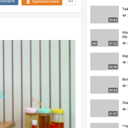
контакте
Одноклассники
Та
03:43
Mus
My 
HD
07:22
Хар
00:38
Во
04:34
Ло
01:57
*Ч