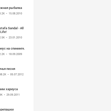
ёжная рыбалка
3.2K
• 15.08.2010
tafa Sandal - All
Life!
2.5K
• 23.01.2010
иус на спининге.
2.2K
• 18.09.2009
лчья песня
38.2K
• 05.07.2012
вим хариуса
3K
• 29.09.2011
ерепашки