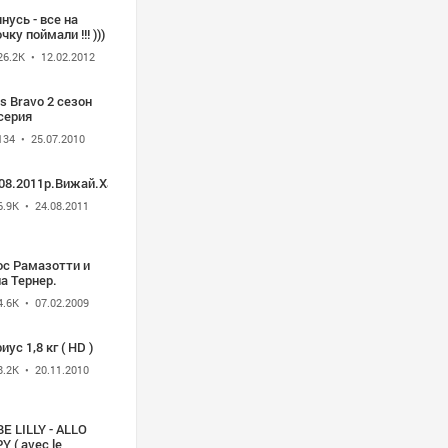
нусь - все на
чку поймали !!! )))
26.2K
• 12.02.2012
ls Bravo 2 сезон
серия
134
• 25.07.2010
.08.2011р.Вижай.Хариус
6.9K
• 24.08.2011
ос Рамазотти и
а Тернер.
4.6K
• 07.02.2009
иус 1,8 кг ( HD )
8.2K
• 20.11.2010
E LILLY - ALLO
Y ( avec le