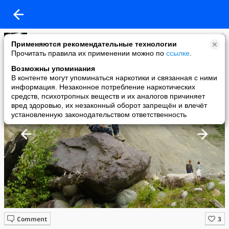
Aleksandr Tarnovsky
Применяются рекомендательные технологии
added a photo
Прочитать правила их применении можно по
ссылке
.
18 Jul в 13:42
Возможны упоминания
В контенте могут упоминаться наркотики и связанная с ними
информация. Незаконное потребление наркотических
средств, психотропных веществ и их аналогов причиняет
вред здоровью, их незаконный оборот запрещён и влечёт
установленную законодательством ответственность
Comment