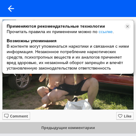
Николай Астахов
Применяются рекомендательные технологии
added a photo
Прочитать правила их применении можно по
ссылке
.
28 Jun в 16:18
Возможны упоминания
В контенте могут упоминаться наркотики и связанная с ними
информация. Незаконное потребление наркотических
средств, психотропных веществ и их аналогов причиняет
вред здоровью, их незаконный оборот запрещён и влечёт
установленную законодательством ответственность
Comment
Like
Предыдущие комментарии