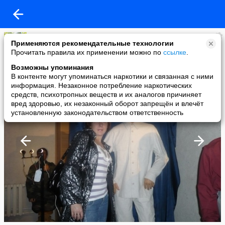
Нина Седова
Применяются рекомендательные технологии
added a photo
Прочитать правила их применении можно по
ссылке
.
19 Sep в 17:45
Возможны упоминания
В контенте могут упоминаться наркотики и связанная с ними
информация. Незаконное потребление наркотических
средств, психотропных веществ и их аналогов причиняет
вред здоровью, их незаконный оборот запрещён и влечёт
установленную законодательством ответственность