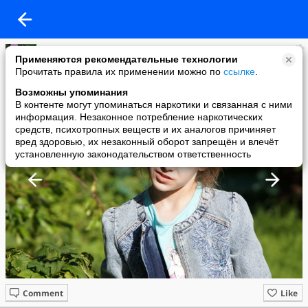
HaTyCuK
Применяются рекомендательные технологии
added a photo
Прочитать правила их применении можно по
ссылке
.
28 Jul в 00:09
Возможны упоминания
В контенте могут упоминаться наркотики и связанная с ними
информация. Незаконное потребление наркотических
средств, психотропных веществ и их аналогов причиняет
вред здоровью, их незаконный оборот запрещён и влечёт
установленную законодательством ответственность
Comment
Like