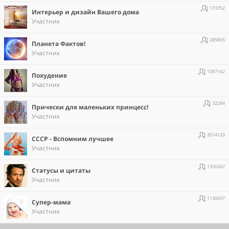
173752
Интерьер и дизайн Вашего дома
Участник
285865
Планета Фактов!
Участник
1387162
Похудение
Участник
32284
Прически для маленьких принцесс!
Участник
3014120
СССР - Вспомним лучшее
Участник
1350267
Статусы и цитаты
Участник
1130697
Супер-мама
Участник