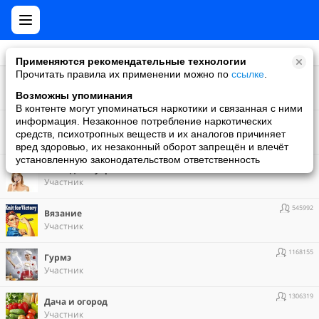
Применяются рекомендательные технологии
Прочитать правила их применении можно по
ссылке
.
48949
"УЮТНЫЙ ДОМ" - МЫ САМИ СОЗДАЕМ!
Участник
Возможны упоминания
В контенте могут упоминаться наркотики и связанная с ними
137192
информация. Незаконное потребление наркотических
Великие философы
средств, психотропных веществ и их аналогов причиняет
Участник
вред здоровью, их незаконный оборот запрещён и влечёт
установленную законодательством ответственность
1138087
Взгляд изнутри
Участник
545992
Вязание
Участник
1168155
Гурмэ
Участник
1306319
Дача и огород
Участник