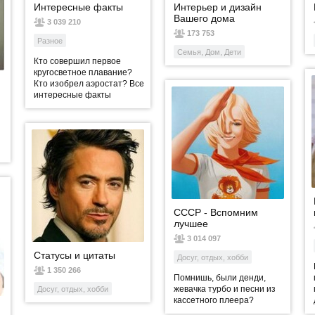
Интересные факты
Интерьер и дизайн
Вашего дома
3 039 210
173 753
Разное
Семья, Дом, Дети
Кто совершил первое
кругосветное плавание?
Кто изобрел аэростат? Все
интересные факты
СССР - Вспомним
лучшее
3 014 097
Статусы и цитаты
Досуг, отдых, хобби
1 350 266
Помнишь, были денди,
жевачка турбо и песни из
Досуг, отдых, хобби
кассетного плеера?