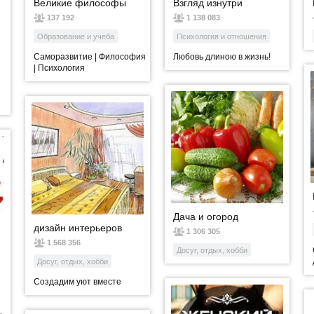
Великие философы
Взгляд изнутри
137 192
1 138 083
Образование и учеба
Психология и отношения
Саморазвитие | Философия
Любовь длиною в жизнь!
| Психология
Дача и огород
дизайн интерьеров
1 306 305
1 568 356
Досуг, отдых, хобби
Досуг, отдых, хобби
Создадим уют вместе