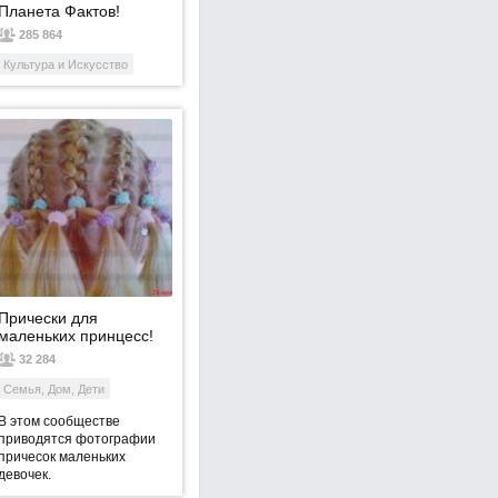
Планета Фактов!
285 864
Культура и Искусство
Прически для
маленьких принцесс!
32 284
Семья, Дом, Дети
В этом сообществе
приводятся фотографии
причесок маленьких
девочек.