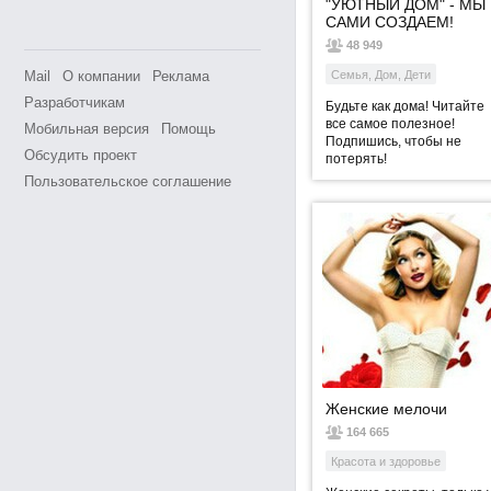
"УЮТНЫЙ ДОМ" - МЫ
САМИ СОЗДАЕМ!
48 949
Mail
О компании
Реклама
Семья, Дом, Дети
Разработчикам
Будьте как дома! Читайте
все самое полезное!
Мобильная версия
Помощь
Подпишись, чтобы не
Обсудить проект
потерять!
Пользовательское соглашение
Женские мелочи
164 665
Красота и здоровье