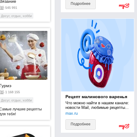
Вязание
Подробнее
545 991
Досуг, отдых, хобби
Гурмэ
1 168 155
Рецепт малинового варенья
Досуг, отдых, хобби
Что можно найти в нашем канале: 
новости Mail, любимые рецепты...
Самые лучшие рецепты
max.ru
для тебя!
Подробнее