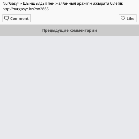
NurGasyr » Шыншылдық пен жалғанның аражігін ажырата білейік
http://nurgasyr.kz/?p=2865
Comment
Like
Предыдущие комментарии