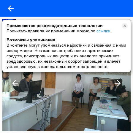
Ertai Balausa
Применяются рекомендательные технологии
added a photo
Прочитать правила их применении можно по
ссылке
.
22 Apr в 09:28
Возможны упоминания
В контенте могут упоминаться наркотики и связанная с ними
информация. Незаконное потребление наркотических
средств, психотропных веществ и их аналогов причиняет
вред здоровью, их незаконный оборот запрещён и влечёт
установленную законодательством ответственность