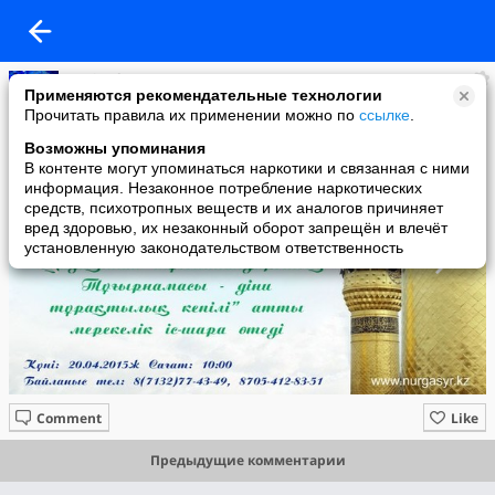
Ertai Balausa
Применяются рекомендательные технологии
added a photo
Прочитать правила их применении можно по
ссылке
.
22 Apr в 11:47
Возможны упоминания
В контенте могут упоминаться наркотики и связанная с ними
информация. Незаконное потребление наркотических
средств, психотропных веществ и их аналогов причиняет
вред здоровью, их незаконный оборот запрещён и влечёт
установленную законодательством ответственность
Comment
Like
Предыдущие комментарии