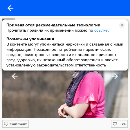
Татьяна Кравец
Применяются рекомендательные технологии
added a photo
Прочитать правила их применении можно по
ссылке
.
15 Apr в 21:48
Возможны упоминания
В контенте могут упоминаться наркотики и связанная с ними
информация. Незаконное потребление наркотических
средств, психотропных веществ и их аналогов причиняет
вред здоровью, их незаконный оборот запрещён и влечёт
установленную законодательством ответственность
Comment
Like