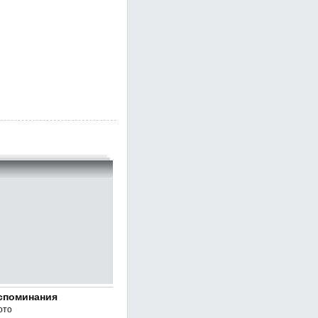
споминания
ото