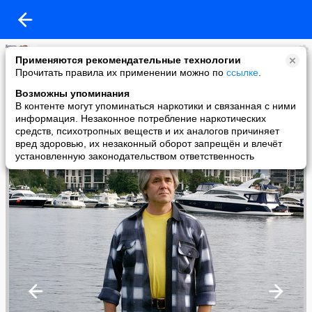
Олег
Применяются рекомендательные технологии
added a photo
Прочитать правила их применении можно по
ссылке
.
04 Nov в 01:31
Возможны упоминания
В контенте могут упоминаться наркотики и связанная с ними
информация. Незаконное потребление наркотических
средств, психотропных веществ и их аналогов причиняет
вред здоровью, их незаконный оборот запрещён и влечёт
установленную законодательством ответственность