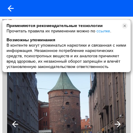
Олег
Применяются рекомендательные технологии
added a photo
Прочитать правила их применении можно по
ссылке
.
11 Nov в 19:21
Возможны упоминания
В контенте могут упоминаться наркотики и связанная с ними
информация. Незаконное потребление наркотических
средств, психотропных веществ и их аналогов причиняет
вред здоровью, их незаконный оборот запрещён и влечёт
установленную законодательством ответственность