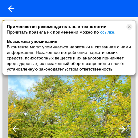
Город Омск
Применяются рекомендательные технологии
added a photo
Прочитать правила их применении можно по
ссылке
.
25 Sep в 21:20
Возможны упоминания
В контенте могут упоминаться наркотики и связанная с ними
информация. Незаконное потребление наркотических
средств, психотропных веществ и их аналогов причиняет
вред здоровью, их незаконный оборот запрещён и влечёт
установленную законодательством ответственность