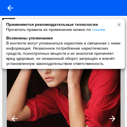
Олег Караваев
Применяются рекомендательные технологии
added a photo
Прочитать правила их применении можно по
ссылке
.
27 Mar в 02:05
Возможны упоминания
В контенте могут упоминаться наркотики и связанная с ними
информация. Незаконное потребление наркотических
средств, психотропных веществ и их аналогов причиняет
вред здоровью, их незаконный оборот запрещён и влечёт
установленную законодательством ответственность