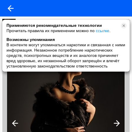
Олег Караваев
Применяются рекомендательные технологии
added a photo
Прочитать правила их применении можно по
ссылке
.
17 Oct в 21:29
Возможны упоминания
В контенте могут упоминаться наркотики и связанная с ними
информация. Незаконное потребление наркотических
средств, психотропных веществ и их аналогов причиняет
вред здоровью, их незаконный оборот запрещён и влечёт
установленную законодательством ответственность