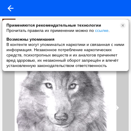
Заметки бывшего главреда
Применяются рекомендательные технологии
added a photo
Прочитать правила их применении можно по
ссылке
.
11 Oct в 21:11
Возможны упоминания
В контенте могут упоминаться наркотики и связанная с ними
информация. Незаконное потребление наркотических
средств, психотропных веществ и их аналогов причиняет
вред здоровью, их незаконный оборот запрещён и влечёт
установленную законодательством ответственность