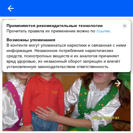
Оксана Костылева
Применяются рекомендательные технологии
added a photo
Прочитать правила их применении можно по
ссылке
.
24 May в 09:21
Возможны упоминания
В контенте могут упоминаться наркотики и связанная с ними
информация. Незаконное потребление наркотических
средств, психотропных веществ и их аналогов причиняет
вред здоровью, их незаконный оборот запрещён и влечёт
установленную законодательством ответственность