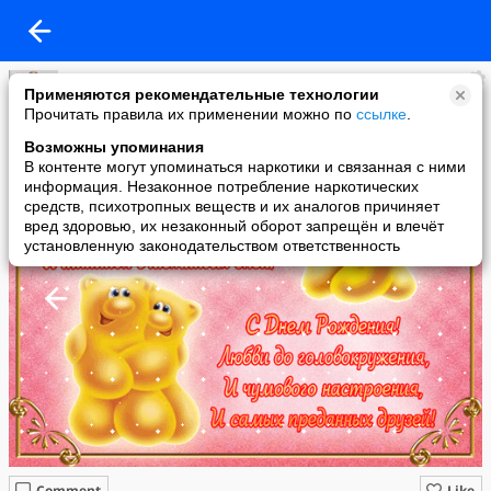
Оксана
Применяются рекомендательные технологии
added a photo
Прочитать правила их применении можно по
ссылке
.
07 Jan в 22:29
Возможны упоминания
В контенте могут упоминаться наркотики и связанная с ними
информация. Незаконное потребление наркотических
средств, психотропных веществ и их аналогов причиняет
вред здоровью, их незаконный оборот запрещён и влечёт
установленную законодательством ответственность
Comment
Like