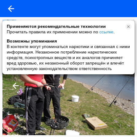
oliver vasilevskij
Применяются рекомендательные технологии
added a photo
Прочитать правила их применении можно по
ссылке
.
18 Feb в 20:59
Возможны упоминания
В контенте могут упоминаться наркотики и связанная с ними
информация. Незаконное потребление наркотических
средств, психотропных веществ и их аналогов причиняет
вред здоровью, их незаконный оборот запрещён и влечёт
установленную законодательством ответственность