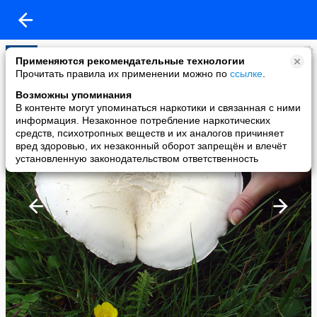
С Уважением Бестаев С.В.
Применяются рекомендательные технологии
added a photo
Прочитать правила их применении можно по
ссылке
.
17 Jan в 18:39
Возможны упоминания
В контенте могут упоминаться наркотики и связанная с ними
информация. Незаконное потребление наркотических
средств, психотропных веществ и их аналогов причиняет
вред здоровью, их незаконный оборот запрещён и влечёт
установленную законодательством ответственность