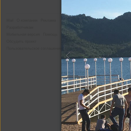
Mail
О компании
Реклама
Разработчикам
Мобильная версия
Помощь
Обсудить проект
Пользовательское соглашение