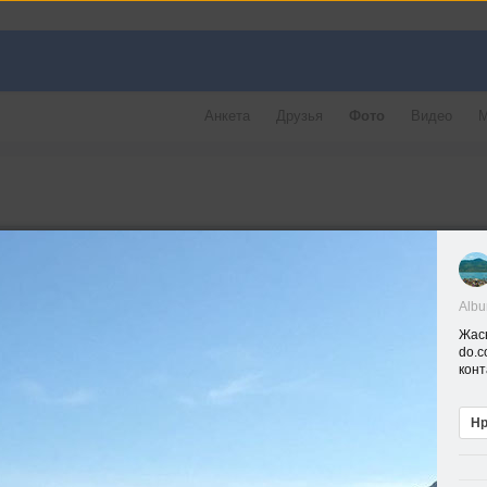
Анкета
Друзья
Фото
Видео
М
Alb
Жасы
do.c
конт
Нр