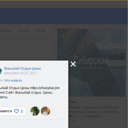
узыка
Группы
Игры
Жасыбай Отдых Цены
uploaded 06.07.2017
um:
Что нового
бай Отдых Цены https://zhasybai.jim
om/ Сайт Жасыбай отдых. Цены,
акты.
Сибирь
Тут горные ледники соседствуют 
авится
2
с речными долинами, а древние 
курганы — с городами
Новости