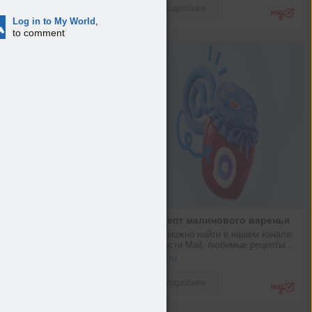
Подробнее
,
Log in to My World
to comment
Рецепт малинового варенья
Что можно найти в нашем канале: 
новости Mail, любимые рецепты...
max.ru
Подробнее