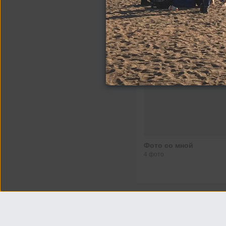
Другие альбомы
Фото со мной
4 фото