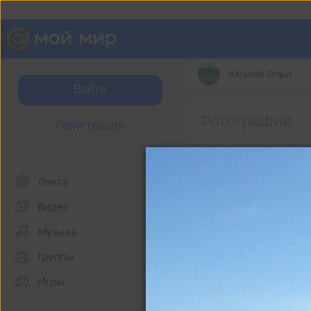
Жасыбай Отдых Цены
Войти
Фотографии
Регистрация
Что нового
Лента
Видео
Музыка
Группы
Игры