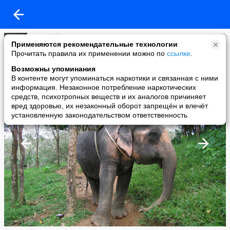
Николай Пахлов
Применяются рекомендательные технологии
added a photo
Прочитать правила их применении можно по
ссылке
.
03 Dec в 18:31
Возможны упоминания
В контенте могут упоминаться наркотики и связанная с ними
информация. Незаконное потребление наркотических
средств, психотропных веществ и их аналогов причиняет
вред здоровью, их незаконный оборот запрещён и влечёт
установленную законодательством ответственность