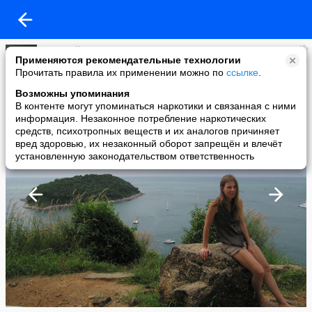
Николай Пахлов
Применяются рекомендательные технологии
added a photo
Прочитать правила их применении можно по
ссылке
.
03 Dec в 18:32
Возможны упоминания
В контенте могут упоминаться наркотики и связанная с ними
информация. Незаконное потребление наркотических
средств, психотропных веществ и их аналогов причиняет
вред здоровью, их незаконный оборот запрещён и влечёт
установленную законодательством ответственность