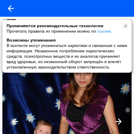
Алина Анненкова
Применяются рекомендательные технологии
added a photo
Прочитать правила их применении можно по
ссылке
.
20 Jan в 17:31
Возможны упоминания
В контенте могут упоминаться наркотики и связанная с ними
информация. Незаконное потребление наркотических
средств, психотропных веществ и их аналогов причиняет
вред здоровью, их незаконный оборот запрещён и влечёт
установленную законодательством ответственность