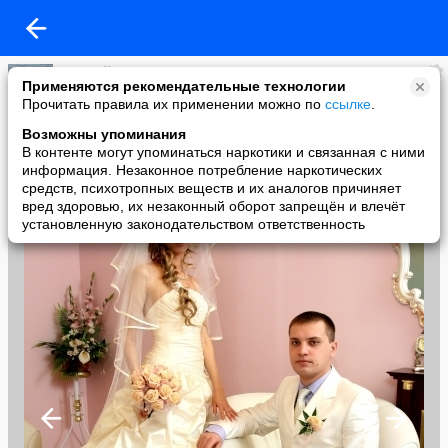
Алексей Пивнев
Применяются рекомендательные технологии
added a photo
Прочитать правила их применении можно по
ссылке
.
13 Dec в 07:52
Возможны упоминания
В контенте могут упоминаться наркотики и связанная с ними
информация. Незаконное потребление наркотических
средств, психотропных веществ и их аналогов причиняет
вред здоровью, их незаконный оборот запрещён и влечёт
установленную законодательством ответственность