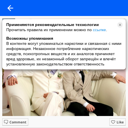
Алексей Пивнев
Применяются рекомендательные технологии
added a photo
Прочитать правила их применении можно по
ссылке
.
13 Dec в 07:52
Возможны упоминания
В контенте могут упоминаться наркотики и связанная с ними
информация. Незаконное потребление наркотических
средств, психотропных веществ и их аналогов причиняет
вред здоровью, их незаконный оборот запрещён и влечёт
установленную законодательством ответственность
Comment
Like