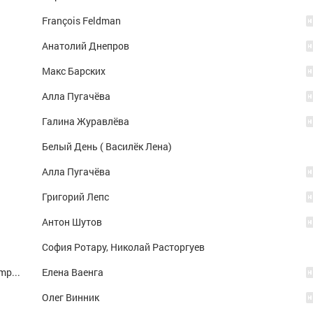
François Feldman
Анатолий Днепров
Макс Барских
Алла Пугачёва
Галина Журавлёва
Белый День ( Василёк Лена)
Алла Пугачёва
Григорий Лепс
Антон Шутов
София Ротару, Николай Расторгуев
Ваенга Елена - Внутри(супер песня!!!!!!!!!) (mp3ostrov.com)
Елена Ваенга
Oлeг Bинник