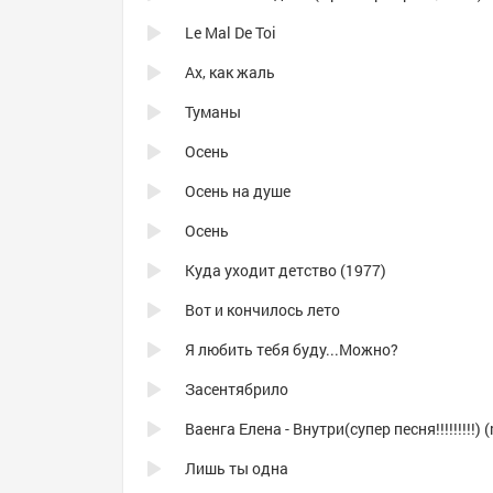
Le Mal De Toi
Ах, как жаль
Туманы
Осень
Осень на душе
Осень
Куда уходит детство (1977)
Вот и кончилось лето
Я любить тебя буду...Можно?
Засентябрило
Лишь ты одна