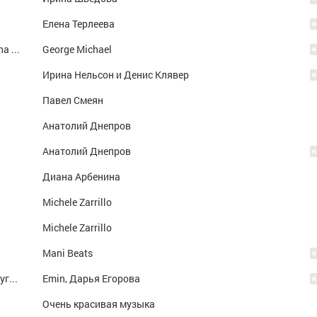
Елена Терлеева
I Knew You Were Waiting (For Me) (with Aretha Franklin)
George Michael
Ирина Нельсон и Денис Клявер
Павел Смеян
Анатолий Днепров
Анатолий Днепров
Диана Арбенина
Michele Zarrillo
Michele Zarrillo
Mani Beats
Вдохни меня (Из к/ф "Другой") (Из к/ф "Другой")
Emin, Дарья Егорова
Очень красивая музыка