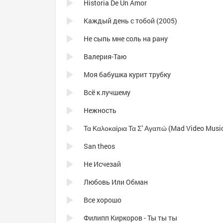
Historia De Un Amor
Каждый день с тобой (2005)
Не сыпь мне соль на рану
Валерия-Таю
Моя бабушка курит трубку
Всё к лучшему
Нежность
San theos
Не Исчезай
Любовь Или Обман
Все хорошо
Филипп Киркоров - Ты ты ты