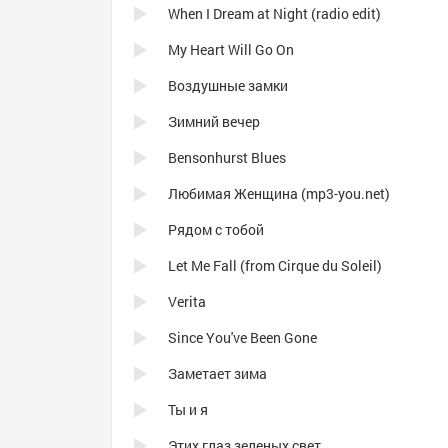
When I Dream at Night (radio edit)
My Heart Will Go On
Воздушные замки
Зимний вечер
Bensonhurst Blues
Любимая Женщина (mp3-you.net)
Рядом с тобой
Let Me Fall (from Cirque du Soleil)
Verita
Since You've Been Gone
Заметает зима
Ты и я
Этих глаз зеленых свет