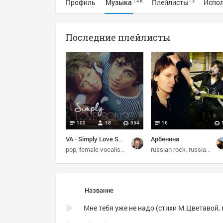
Профиль
Музыка
Плейлисты
Испо
1.4 K
13
Последние плейлисты
100
18
354
16
VA - Simply Love Songs (2016)
Арбенина
pop
female vocalists
80s
rock
russian rock
russian
cla
Название