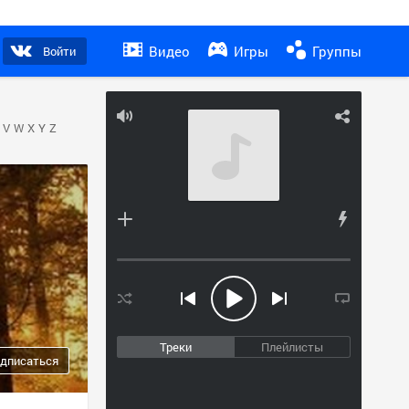
Видео
Игры
Группы
Войти
V
W
X
Y
Z
Треки
Плейлисты
дписаться