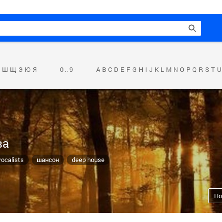
Ш
Щ
Э
Ю
Я
0 .. 9
A
B
C
D
E
F
G
H
I
J
K
L
M
N
O
P
Q
R
S
T
U
ва
vocalists
шансон
deep house
По