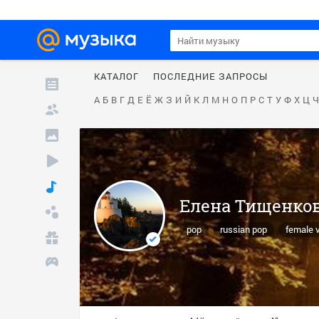
КАТАЛОГ
ПОСЛЕДНИЕ ЗАПРОСЫ
А
Б
В
Г
Д
Е
Ё
Ж
З
И
Й
К
Л
М
Н
О
П
Р
С
Т
У
Ф
Х
Ц
Ч
Елена Тищенко
pop
russian pop
female 