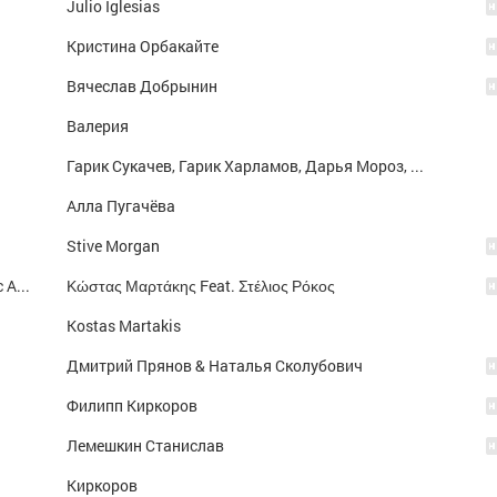
Julio Iglesias
Кристина Орбакайте
Вячеслав Добрынин
Валерия
Гарик Сукачев, Гарик Харламов, Дарья Мороз, Пелагея, Дмитрий Харатьян, Иван Охлобыстин и т.д.
Алла Пугачёва
Stive Morgan
Τα Καλοκαίρια Τα Σ' Αγαπώ (Mad Video Music Awards 2013)
Κώστας Μαρτάκης Feat. Στέλιος Ρόκος
Kostas Martakis
Дмитрий Прянов & Наталья Сколубович
Филипп Киркоров
Лемешкин Станислав
Киркоров