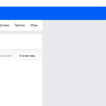
узыка
Группы
Игры
 списком
Статистика