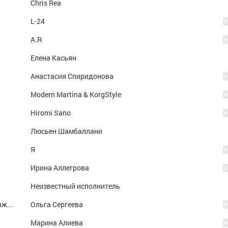
Chris Rea
L-24
A.R
Елена Касьян
Анастасия Спиридонова
Modern Martina & KorgStyle
Hiromi Sano
Люсьен Шамбаллани
Я
Ирина Аллегрова
Неизвестный исполнитель
Прости (OST Наживка для ангела) (OST Наживка для ангела)
Ольга Сергеева
Марина Алиева