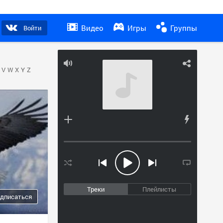
Видео
Игры
Группы
Войти
V
W
X
Y
Z
Треки
Плейлисты
дписаться