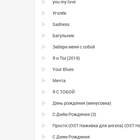
you my love
Уголёк
Sadness
Багульник
Забери меня с собой
Я и ТЫ (2019)
Your Blues
Мечта
Я С ТОБОЙ
День рождения (минусовка)
С Днём Рождения (3)
С Днем Рождения