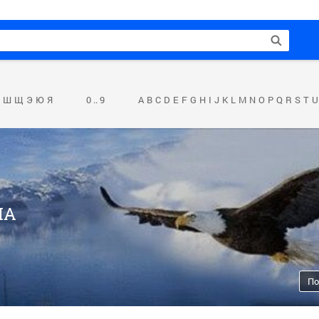
Ш
Щ
Э
Ю
Я
0 .. 9
A
B
C
D
E
F
G
H
I
J
K
L
M
N
O
P
Q
R
S
T
U
IA
По