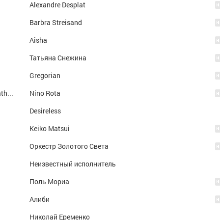
Alexandre Desplat
Barbra Streisand
Aisha
Татьяна Снежина
Gregorian
The Immigrant / Love Theme From 'the Godfather III'
Nino Rota
Desireless
Keiko Matsui
Оркестр Золотого Света
Неизвестный исполнитель
Поль Мориа
Алиби
Николай Еременко