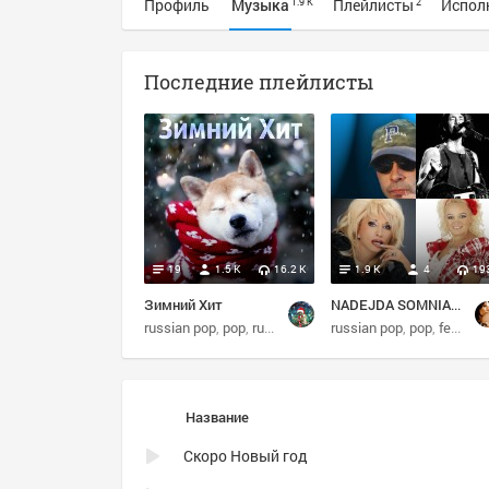
Профиль
Музыка
Плейлисты
Испол
1.9 K
2
Последние плейлисты
19
1.5 K
16.2 K
1.9 K
4
19
Зимний Хит
NADEJDA SOMNIA: Избранное
russian pop
pop
russian
dance
russian pop
pop
female vocalists
Название
Скоро Новый год