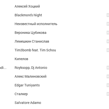
Алексей Хоцкий
Blackmore's Night
Неизвестный исполнитель
Вероника Цубикова
Лемешкин Станислав
Tim3bomb feat. Tim Schou
Кипелов
Here She Comes Again (Buddha Bar HitUp Radio Mix)
Royksopp, Dj Antonio
Алекс Малиновский
Edgar Tuniyants
Сталкер
Salvatore Adamo