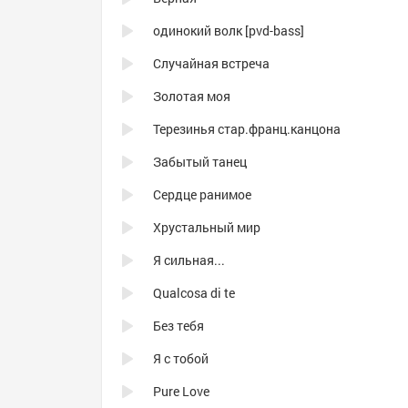
одинокий волк [pvd-bass]
Случайная встреча
Золотая моя
Терезинья стар.франц.канцона
Забытый танец
Сердце ранимое
Хрустальный мир
Я сильная...
Qualcosa di te
Без тебя
Я с тобой
Pure Love