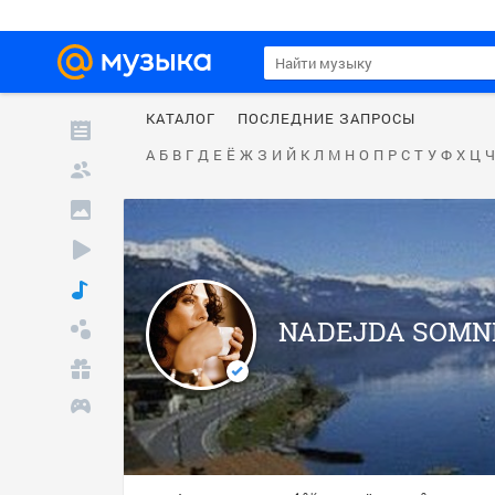
КАТАЛОГ
ПОСЛЕДНИЕ ЗАПРОСЫ
А
Б
В
Г
Д
Е
Ё
Ж
З
И
Й
К
Л
М
Н
О
П
Р
С
Т
У
Ф
Х
Ц
Ч
NADEJDA SOMN