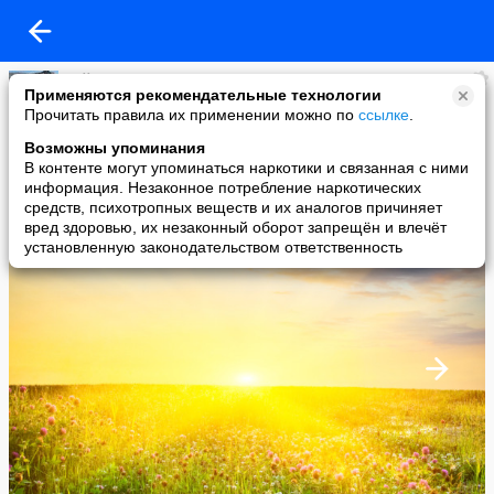
Тайна
Применяются рекомендательные технологии
added a photo
Прочитать правила их применении можно по
ссылке
.
21 Jul в 21:57
Возможны упоминания
В контенте могут упоминаться наркотики и связанная с ними
информация. Незаконное потребление наркотических
средств, психотропных веществ и их аналогов причиняет
вред здоровью, их незаконный оборот запрещён и влечёт
установленную законодательством ответственность