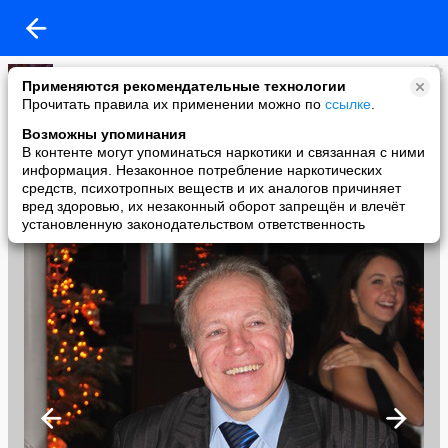
Борис Прахов
Применяются рекомендательные технологии
added a photo
Прочитать правила их применении можно по
ссылке
.
19 Aug в 16:35
Возможны упоминания
В контенте могут упоминаться наркотики и связанная с ними
информация. Незаконное потребление наркотических
средств, психотропных веществ и их аналогов причиняет
вред здоровью, их незаконный оборот запрещён и влечёт
установленную законодательством ответственность