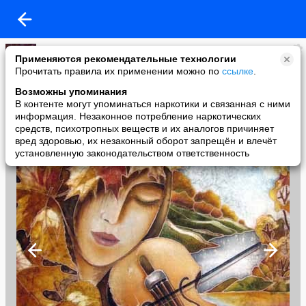
Борис Прахов
Применяются рекомендательные технологии
added a photo
Прочитать правила их применении можно по
ссылке
.
06 Feb в 11:15
Возможны упоминания
В контенте могут упоминаться наркотики и связанная с ними
информация. Незаконное потребление наркотических
средств, психотропных веществ и их аналогов причиняет
вред здоровью, их незаконный оборот запрещён и влечёт
установленную законодательством ответственность