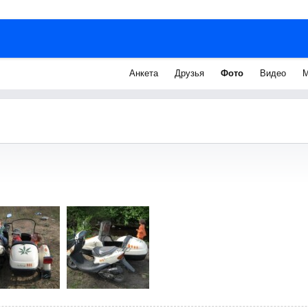
Анкета
Друзья
Фото
Видео
М