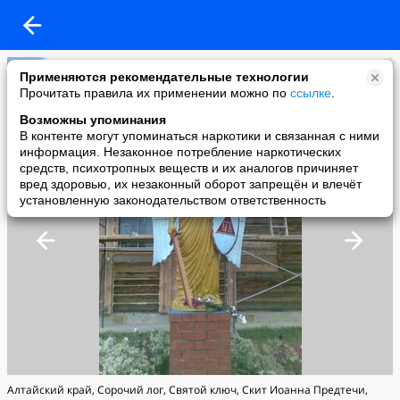
Православие
Применяются рекомендательные технологии
added a photo
Прочитать правила их применении можно по
ссылке
.
23 Mar в 06:22
Возможны упоминания
В контенте могут упоминаться наркотики и связанная с ними
информация. Незаконное потребление наркотических
средств, психотропных веществ и их аналогов причиняет
вред здоровью, их незаконный оборот запрещён и влечёт
установленную законодательством ответственность
Алтайский край, Сорочий лог, Святой ключ, Скит Иоанна Предтечи,