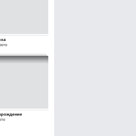
сха
фото
зрождение
ото