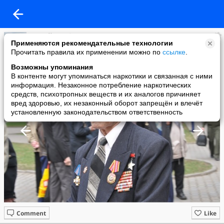
Сергей Прибор
Применяются рекомендательные технологии
added a photo
Прочитать правила их применении можно по
ссылке
.
20 Apr в 15:28
Возможны упоминания
В контенте могут упоминаться наркотики и связанная с ними
информация. Незаконное потребление наркотических
средств, психотропных веществ и их аналогов причиняет
вред здоровью, их незаконный оборот запрещён и влечёт
установленную законодательством ответственность
Comment
Like