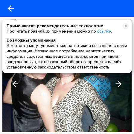
ольга григорова
Применяются рекомендательные технологии
added a photo
Прочитать правила их применении можно по
ссылке
.
20 Apr в 14:02
Возможны упоминания
В контенте могут упоминаться наркотики и связанная с ними
информация. Незаконное потребление наркотических
средств, психотропных веществ и их аналогов причиняет
вред здоровью, их незаконный оборот запрещён и влечёт
установленную законодательством ответственность