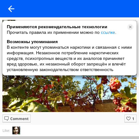
Haci
Применяются рекомендательные технологии
added a photo
Прочитать правила их применении можно по
ссылке
.
03 Nov в 14:35
Возможны упоминания
В контенте могут упоминаться наркотики и связанная с ними
информация. Незаконное потребление наркотических
средств, психотропных веществ и их аналогов причиняет
вред здоровью, их незаконный оборот запрещён и влечёт
установленную законодательством ответственность
Comment
Like: